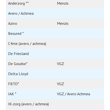
Anderzorg **
Menzis
Avero / Achmea
Azivo
Menzis
Besured *
C4me (avero / achmea)
De Friesland
De Goudse*
VGZ
Delta Lloyd
FBTO*
VGZ
IAK *
VGZ / Avero Achmea
IK-zorg (avero / achmea)